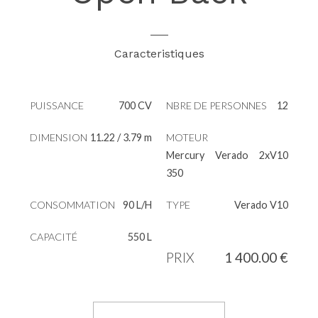
Caracteristiques
PUISSANCE
700 CV
NBRE DE PERSONNES
12
DIMENSION
11.22 / 3.79 m
MOTEUR
Mercury Verado 2xV10
350
CONSOMMATION
90 L/H
TYPE
Verado V10
CAPACITÉ
550 L
PRIX
1 400.00 €